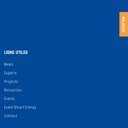
s
c
o
l
l
t
o
scroll top
LIENS UTILES
News
Experts
Projects
Resources
Events
Event Smart Energy
Contact