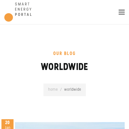
OUR BLOG
WORLDWIDE
home
/
worldwide
20
Jan