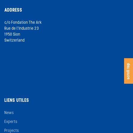
ADDRESS
c/o Fondation The Ark
Rue de l’Industrie 23
1950 Sion
Switzerland
s
c
o
l
l
t
o
scroll top
LIENS UTILES
News
Experts
Projects