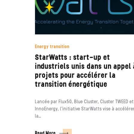
Energy transition
StarWatts : start-up et
industriels unis dans un appel 
projets pour accélérer la
transition énergétique
Lancée par Flux50, Blue Cluster, Cluster TWEED et
InnoEnergy, l’initiative StarWatts vise à accélére
la…
Read More