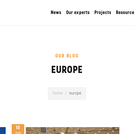
News
Our experts
Projects
Resourc
OUR BLOG
EUROPE
home
/
europe
10
Jun