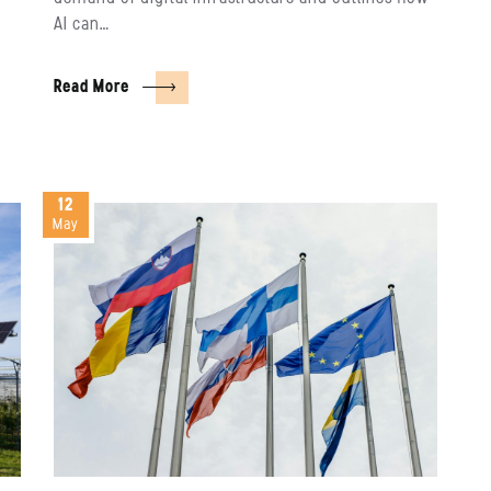
AI can…
Read More
12
May