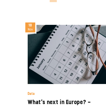
10
Nov
Data
What’s next in Europe? –