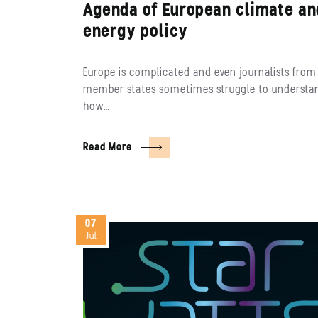
Agenda of European climate an
energy policy
Europe is complicated and even journalists from
member states sometimes struggle to understa
how…
Read More
07
Jul