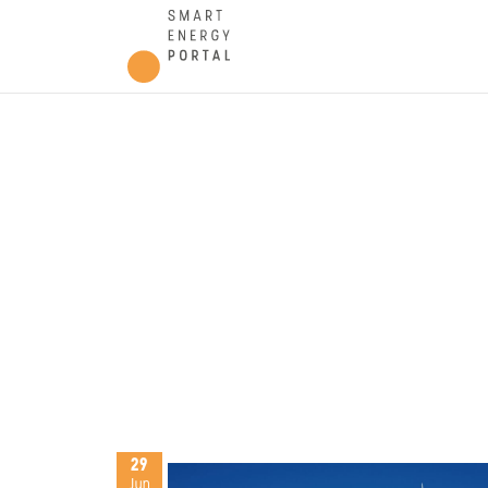
29
Jun