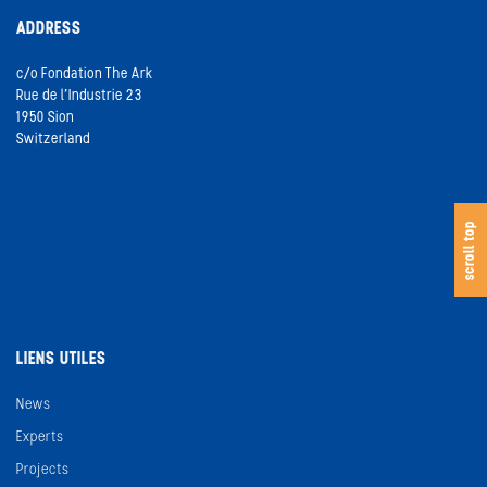
ADDRESS
c/o Fondation The Ark
Rue de l’Industrie 23
1950 Sion
Switzerland
s
c
o
l
l
t
o
scroll top
LIENS UTILES
News
Experts
Projects