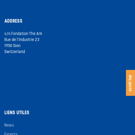
ADDRESS
c/o Fondation The Ark
Rue de l’Industrie 23
1950 Sion
Switzerland
s
c
o
l
l
t
o
scroll top
LIENS UTILES
News
Experts