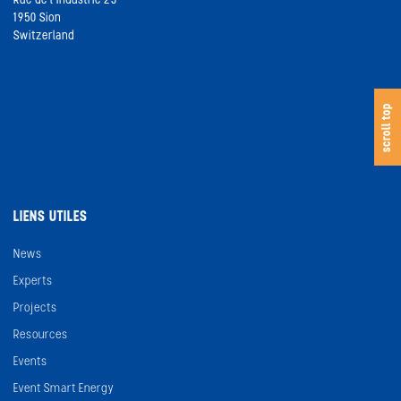
Rue de l’Industrie 23
1950 Sion
Switzerland
s
c
o
l
l
t
o
scroll top
LIENS UTILES
News
Experts
Projects
Resources
Events
Event Smart Energy