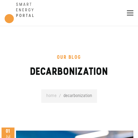
OUR BLOG
DECARBONIZATION
home
/
decarbonization
01
Jul