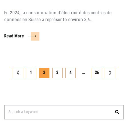
En 2024, la consommation d’électricité des centres de
données en Suisse a représenté environ 3,6…
Read More
Posts
previous
next
1
2
3
4
…
26
page
pagination
page
Search
Search a keyword
for: