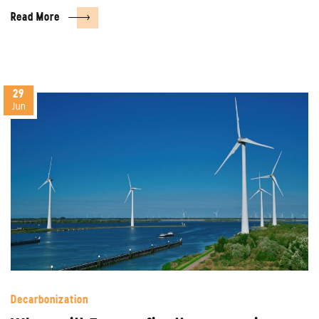
Read More
29
Jun
Decarbonization