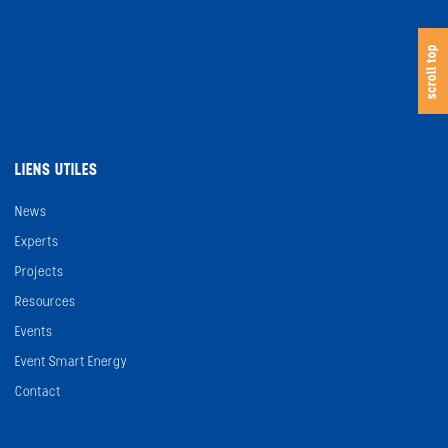
s
c
o
l
l
t
o
scroll top
LIENS UTILES
News
Experts
Projects
Resources
Events
Event Smart Energy
Contact