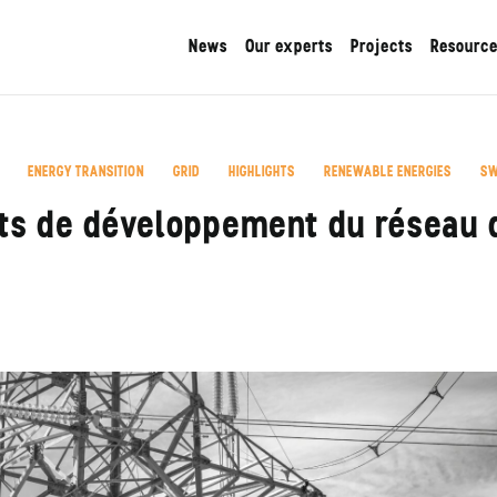
News
Our experts
Projects
Resourc
ENERGY TRANSITION
GRID
HIGHLIGHTS
RENEWABLE ENERGIES
SW
,
,
,
,
,
ts de développement du réseau d