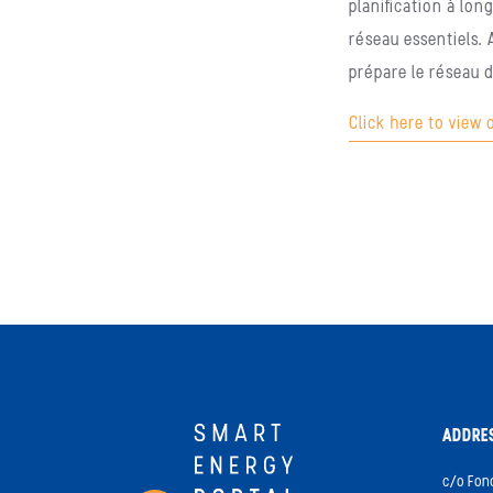
planification à lon
réseau essentiels. 
prépare le réseau d
Click here to view
ADDRE
c/o Fon