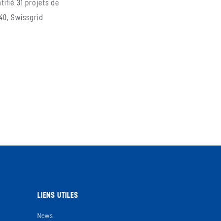
ifié 31 projets de
040, Swissgrid
LIENS UTILES
News