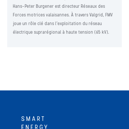
Hans-Peter Burgener est directeur Réseaux des
Forces motrices valaisannes. À travers Valgrid, FMV
joue un rôle clé dans l’exploitation du réseau
électrique suprarégional à haute tension (65 kV).