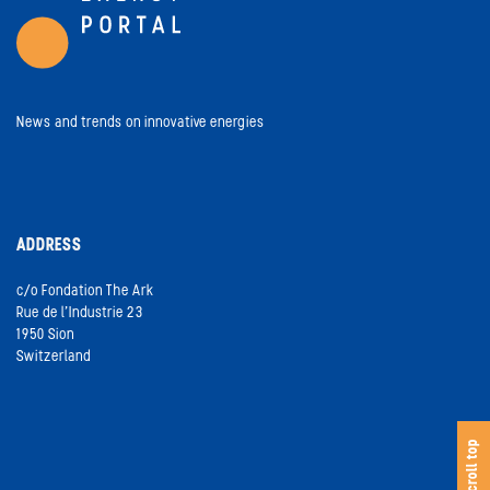
News and trends on innovative energies
ADDRESS
c/o Fondation The Ark
Rue de l’Industrie 23
1950 Sion
Switzerland
s
c
o
l
l
t
o
scroll top