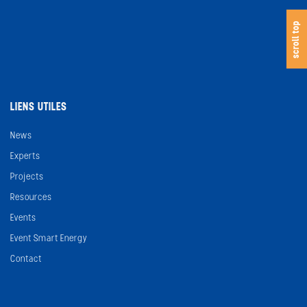
s
c
o
l
l
t
o
scroll top
LIENS UTILES
News
Experts
Projects
Resources
Events
Event Smart Energy
Contact