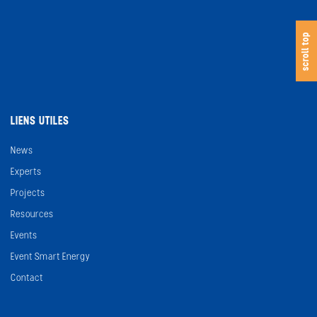
s
c
o
l
l
t
o
scroll top
LIENS UTILES
News
Experts
Projects
Resources
Events
Event Smart Energy
Contact